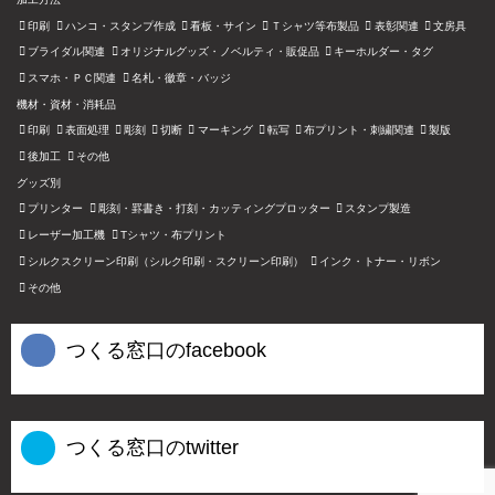
印刷
ハンコ・スタンプ作成
看板・サイン
Ｔシャツ等布製品
表彰関連
文房具
ブライダル関連
オリジナルグッズ・ノベルティ・販促品
キーホルダー・タグ
スマホ・ＰＣ関連
名札・徽章・バッジ
機材・資材・消耗品
印刷
表面処理
彫刻
切断
マーキング
転写
布プリント・刺繍関連
製版
後加工
その他
グッズ別
プリンター
彫刻・罫書き・打刻・カッティングプロッター
スタンプ製造
レーザー加工機
Tシャツ・布プリント
シルクスクリーン印刷（シルク印刷・スクリーン印刷）
インク・トナー・リボン
その他
つくる窓口のfacebook
つくる窓口のtwitter
Tweets by tsukumado