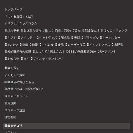
トップページ
「つくる窓口」とは?
オリジナルグッズコラム
活用事例
お役立ち情報
欲しくて探して買ってみた
刺繍な生活
はんこ・スタンプ
ギフト
ノベルティ
ペットグッズ
記念品
表彰
ブライダル
キーホルダー
Tシャツ
刺繍
印刷
アパレル
食品
レーザー加工
イベントグッズ
布製品
知的財産権の知識
おしえて弁護士さん！ OGBSの法律相談Q&A
UVプリント
お知らせ
カギ
ノベルティランキング
業者を探す
よくあるご質問
掲載希望の方はこちら
事務局に相談・お問い合わせ
運用ガイドライン
利用規約
ロゴマーク規定
運営会社
業者カテゴリ
加工方法