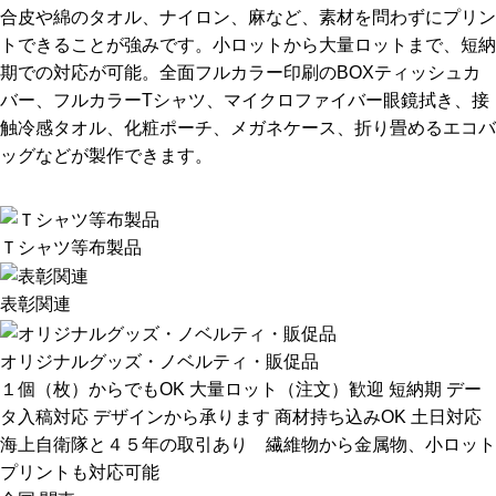
合皮や綿のタオル、ナイロン、麻など、素材を問わずにプリン
トできることが強みです。小ロットから大量ロットまで、短納
期での対応が可能。全面フルカラー印刷のBOXティッシュカ
バー、フルカラーTシャツ、マイクロファイバー眼鏡拭き、接
触冷感タオル、化粧ポーチ、メガネケース、折り畳めるエコバ
ッグなどが製作できます。
Ｔシャツ等布製品
表彰関連
オリジナルグッズ・ノベルティ・販促品
１個（枚）からでもOK
大量ロット（注文）歓迎
短納期
デー
タ入稿対応
デザインから承ります
商材持ち込みOK
土日対応
海上自衛隊と４５年の取引あり 繊維物から金属物、小ロット
プリントも対応可能