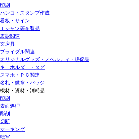
印刷
ハンコ・スタンプ作成
看板・サイン
Ｔシャツ等布製品
表彰関連
文房具
ブライダル関連
オリジナルグッズ・ノベルティ・販促品
キーホルダー・タグ
スマホ・ＰＣ関連
名札・徽章・バッジ
機材・資材・消耗品
印刷
表面処理
彫刻
切断
マーキング
転写