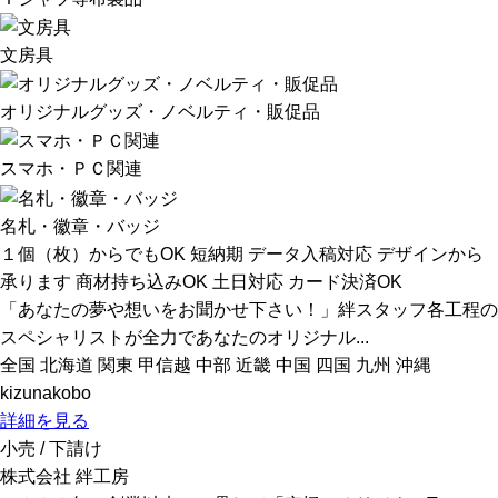
文房具
オリジナルグッズ・ノベルティ・販促品
スマホ・ＰＣ関連
名札・徽章・バッジ
１個（枚）からでもOK
短納期
データ入稿対応
デザインから
承ります
商材持ち込みOK
土日対応
カード決済OK
「あなたの夢や想いをお聞かせ下さい！」絆スタッフ各工程の
スペシャリストが全力であなたのオリジナル...
全国
北海道
関東
甲信越
中部
近畿
中国
四国
九州
沖縄
kizunakobo
詳細を見る
小売 / 下請け
株式会社 絆工房