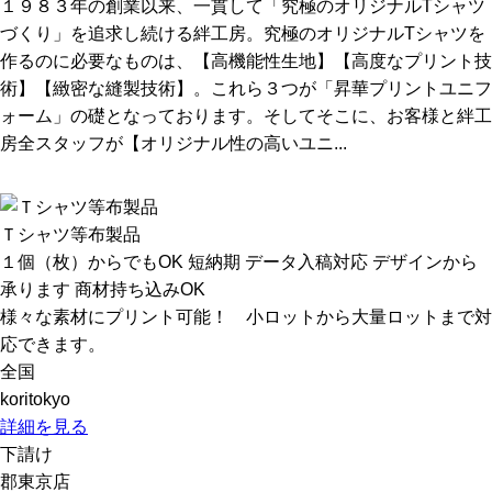
１９８３年の創業以来、一貫して「究極のオリジナルTシャツ
づくり」を追求し続ける絆工房。究極のオリジナルTシャツを
作るのに必要なものは、【高機能性生地】【高度なプリント技
術】【緻密な縫製技術】。これら３つが「昇華プリントユニフ
ォーム」の礎となっております。そしてそこに、お客様と絆工
房全スタッフが【オリジナル性の高いユニ...
Ｔシャツ等布製品
１個（枚）からでもOK
短納期
データ入稿対応
デザインから
承ります
商材持ち込みOK
様々な素材にプリント可能！ 小ロットから大量ロットまで対
応できます。
全国
koritokyo
詳細を見る
下請け
郡東京店