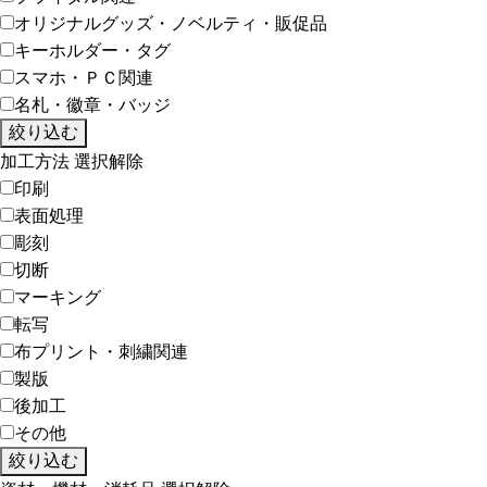
オリジナルグッズ・ノベルティ・販促品
キーホルダー・タグ
スマホ・ＰＣ関連
名札・徽章・バッジ
絞り込む
加工方法
選択解除
印刷
表面処理
彫刻
切断
マーキング
転写
布プリント・刺繍関連
製版
後加工
その他
絞り込む