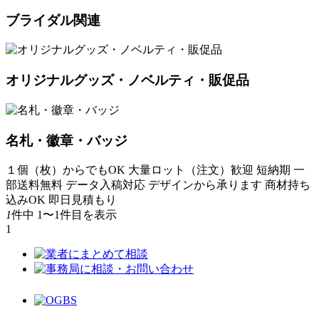
ブライダル関連
オリジナルグッズ・ノベルティ・販促品
名札・徽章・バッジ
１個（枚）からでもOK
大量ロット（注文）歓迎
短納期
一
部送料無料
データ入稿対応
デザインから承ります
商材持ち
込みOK
即日見積もり
1
件中 1〜1件目を表示
1