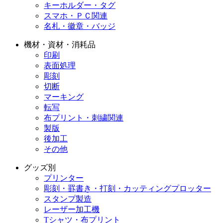
キーホルダー・タグ
スマホ・ＰＣ関連
名札・徽章・バッジ
機材・資材・消耗品
印刷
表面処理
彫刻
切断
マーキング
転写
布プリント・刺繍関連
製版
後加工
その他
グッズ別
プリンター
彫刻・罫書き・打刻・カッティングプロッター
スタンプ製造
レーザー加工機
Tシャツ・布プリント