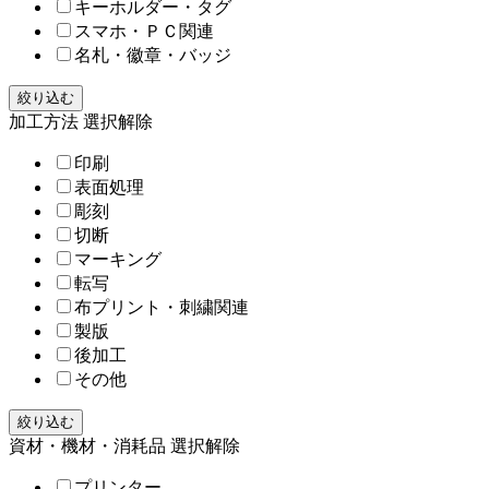
キーホルダー・タグ
スマホ・ＰＣ関連
名札・徽章・バッジ
絞り込む
加工方法
選択解除
印刷
表面処理
彫刻
切断
マーキング
転写
布プリント・刺繍関連
製版
後加工
その他
絞り込む
資材・機材・消耗品
選択解除
プリンター