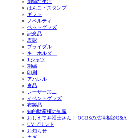
刺繍な生活
はんこ・スタンプ
ギフト
ノベルティ
ペットグッズ
記念品
表彰
ブライダル
キーホルダー
Tシャツ
刺繍
印刷
アパレル
食品
レーザー加工
イベントグッズ
布製品
知的財産権の知識
おしえて弁護士さん！ OGBSの法律相談Q&A
UVプリント
お知らせ
カギ