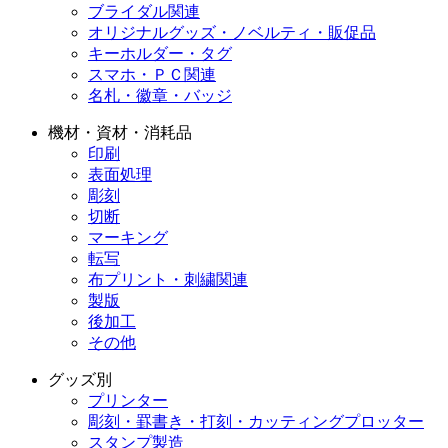
ブライダル関連
オリジナルグッズ・ノベルティ・販促品
キーホルダー・タグ
スマホ・ＰＣ関連
名札・徽章・バッジ
機材・資材・消耗品
印刷
表面処理
彫刻
切断
マーキング
転写
布プリント・刺繍関連
製版
後加工
その他
グッズ別
プリンター
彫刻・罫書き・打刻・カッティングプロッター
スタンプ製造