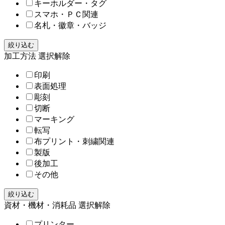
キーホルダー・タグ
スマホ・ＰＣ関連
名札・徽章・バッジ
絞り込む
加工方法
選択解除
印刷
表面処理
彫刻
切断
マーキング
転写
布プリント・刺繍関連
製版
後加工
その他
絞り込む
資材・機材・消耗品
選択解除
プリンター