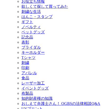
お役立ち情報
欲しくて探して買ってみた
刺繍な生活
はんこ・スタンプ
ギフト
ノベルティ
ペットグッズ
記念品
表彰
ブライダル
キーホルダー
Tシャツ
刺繍
印刷
アパレル
食品
レーザー加工
イベントグッズ
布製品
知的財産権の知識
おしえて弁護士さん！ OGBSの法律相談Q&A
UVプリント