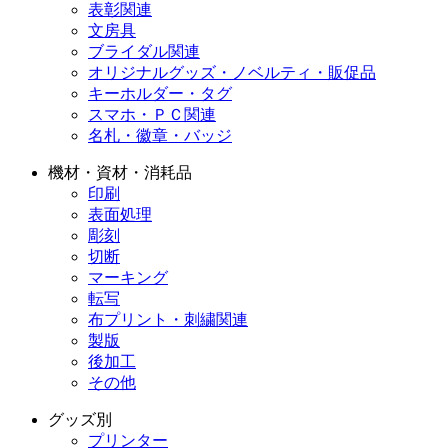
表彰関連
文房具
ブライダル関連
オリジナルグッズ・ノベルティ・販促品
キーホルダー・タグ
スマホ・ＰＣ関連
名札・徽章・バッジ
機材・資材・消耗品
印刷
表面処理
彫刻
切断
マーキング
転写
布プリント・刺繍関連
製版
後加工
その他
グッズ別
プリンター