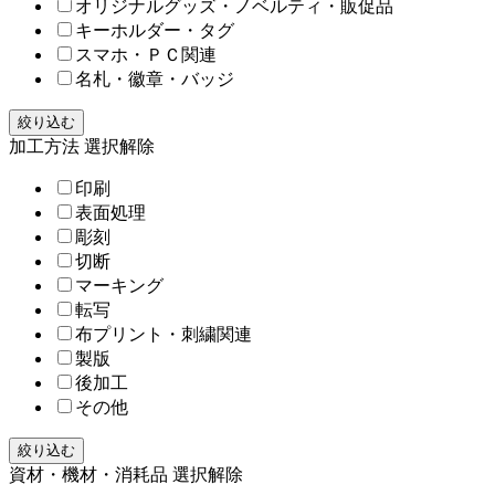
オリジナルグッズ・ノベルティ・販促品
キーホルダー・タグ
スマホ・ＰＣ関連
名札・徽章・バッジ
絞り込む
加工方法
選択解除
印刷
表面処理
彫刻
切断
マーキング
転写
布プリント・刺繍関連
製版
後加工
その他
絞り込む
資材・機材・消耗品
選択解除