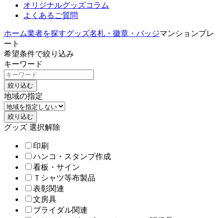
オリジナルグッズコラム
よくあるご質問
ホーム
業者を探す
グッズ
名札・徽章・バッジ
マンションプレ
ート
希望条件で絞り込み
キーワード
絞り込む
地域の指定
絞り込む
グッズ
選択解除
印刷
ハンコ・スタンプ作成
看板・サイン
Ｔシャツ等布製品
表彰関連
文房具
ブライダル関連