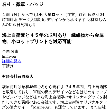
名札・徽章・バッジ
１個（枚）からでもOK
大量ロット（注文）歓迎
短納期
24
時間対応
データ入稿対応
デザインから承ります
商材持ち込
みOK
即日見積もり
海上自衛隊と４５年の取引あり 繊維物から金属
物、小ロットプリントも対応可能
全国
関東
hagisyou
詳細を見る
下請け
有限会社萩原商店
萩原商店は昭和48年ごろから現在まで４５年間、海上自衛隊
と取引しており、軍艦の楯のデザインなどをはじめキャップ
やピンバッジなど様々な海上自衛隊のオリジナルグッズを製
作してきた実績のある会社です。海上自衛隊オリジナルグッ
ズの販売サイト「Marine-Art」も運営しています。 また自社