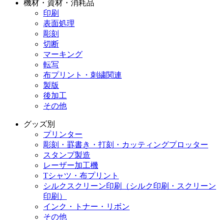
機材・資材・消耗品
印刷
表面処理
彫刻
切断
マーキング
転写
布プリント・刺繍関連
製版
後加工
その他
グッズ別
プリンター
彫刻・罫書き・打刻・カッティングプロッター
スタンプ製造
レーザー加工機
Tシャツ・布プリント
シルクスクリーン印刷（シルク印刷・スクリーン
印刷）
インク・トナー・リボン
その他