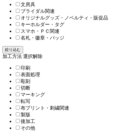
文房具
ブライダル関連
オリジナルグッズ・ノベルティ・販促品
キーホルダー・タグ
スマホ・ＰＣ関連
名札・徽章・バッジ
絞り込む
加工方法
選択解除
印刷
表面処理
彫刻
切断
マーキング
転写
布プリント・刺繍関連
製版
後加工
その他