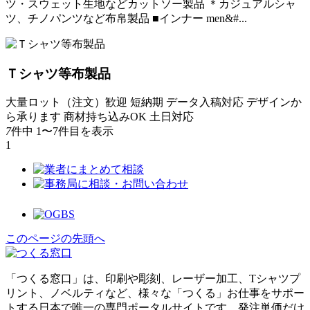
ツ・スウェット生地などカットソー製品 ＊カジュアルシャ
ツ、チノパンツなど布帛製品 ■インナー men&#...
Ｔシャツ等布製品
大量ロット（注文）歓迎
短納期
データ入稿対応
デザインか
ら承ります
商材持ち込みOK
土日対応
7
件中 1〜7件目を表示
1
このページの先頭へ
「つくる窓口」は、印刷や彫刻、レーザー加工、Tシャツプ
リント、ノベルティなど、様々な「つくる」お仕事をサポー
トする日本で唯一の専門ポータルサイトです。発注単価だけ