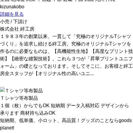
kizunakobo
詳細を見る
小売 / 下請け
株式会社 絆工房
１９８３年の創業以来、一貫して「究極のオリジナルTシャツ
づくり」を追求し続ける絆工房。究極のオリジナルTシャツを
作るのに必要なものは、【高機能性生地】【高度なプリント技
術】【緻密な縫製技術】。これら３つが「昇華プリントユニフ
ォーム」の礎となっております。そしてそこに、お客様と絆工
房全スタッフが【オリジナル性の高いユニ...
Ｔシャツ等布製品
１個（枚）からでもOK
短納期
データ入稿対応
デザインから
承ります
商材持ち込みOK
短納期、低単価、小ロット、高品質！グッズのことならgoods
planet!