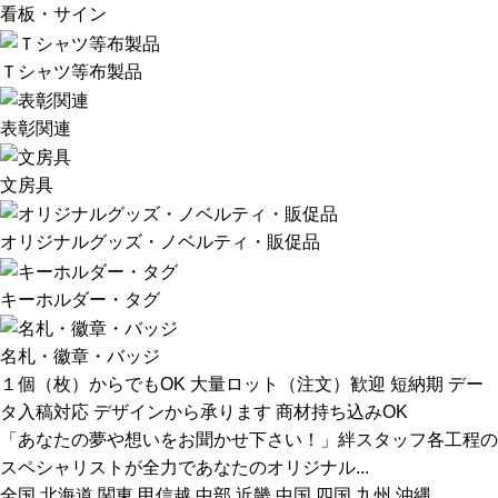
看板・サイン
Ｔシャツ等布製品
表彰関連
文房具
オリジナルグッズ・ノベルティ・販促品
キーホルダー・タグ
名札・徽章・バッジ
１個（枚）からでもOK
大量ロット（注文）歓迎
短納期
デー
タ入稿対応
デザインから承ります
商材持ち込みOK
「あなたの夢や想いをお聞かせ下さい！」絆スタッフ各工程の
スペシャリストが全力であなたのオリジナル...
全国
北海道
関東
甲信越
中部
近畿
中国
四国
九州
沖縄