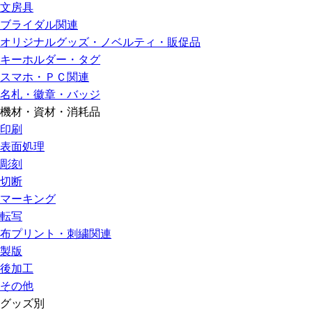
文房具
ブライダル関連
オリジナルグッズ・ノベルティ・販促品
キーホルダー・タグ
スマホ・ＰＣ関連
名札・徽章・バッジ
機材・資材・消耗品
印刷
表面処理
彫刻
切断
マーキング
転写
布プリント・刺繍関連
製版
後加工
その他
グッズ別