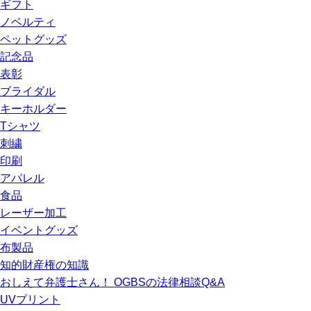
ギフト
ノベルティ
ペットグッズ
記念品
表彰
ブライダル
キーホルダー
Tシャツ
刺繍
印刷
アパレル
食品
レーザー加工
イベントグッズ
布製品
知的財産権の知識
おしえて弁護士さん！ OGBSの法律相談Q&A
UVプリント