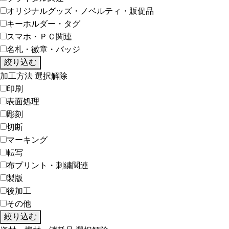
オリジナルグッズ・ノベルティ・販促品
キーホルダー・タグ
スマホ・ＰＣ関連
名札・徽章・バッジ
絞り込む
加工方法
選択解除
印刷
表面処理
彫刻
切断
マーキング
転写
布プリント・刺繍関連
製版
後加工
その他
絞り込む