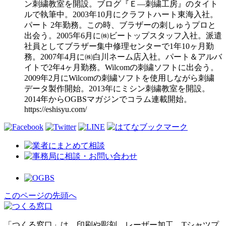
ン刺繍教室を開設。ブログ『Ｅ―刺繍工房』のタイト
ルで執筆中。2003年10月にクラフトハート東海入社。
パート 2年勤務。この時、ブラザーの刺しゅうプロと
出会う。2005年6月に㈱ビートップスタッフ入社。派遣
社員としてブラザー集中修理センターで1年10ヶ月勤
務。2007年4月に㈱白川ネーム店入社。パート＆アルバ
イトで2年4ヶ月勤務。Wilcomの刺繍ソフトに出会う。
2009年2月にWilcomの刺繍ソフトを使用しながら刺繍
データ製作開始。2013年にミシン刺繍教室を開設。
2014年からOGBSマガジンでコラム連載開始。
https://eshisyu.com/
このページの先頭へ
「つくる窓口」は、印刷や彫刻、レーザー加工、Tシャツプ