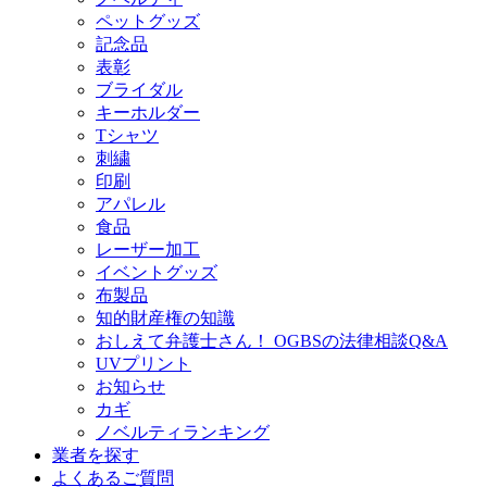
ペットグッズ
記念品
表彰
ブライダル
キーホルダー
Tシャツ
刺繍
印刷
アパレル
食品
レーザー加工
イベントグッズ
布製品
知的財産権の知識
おしえて弁護士さん！ OGBSの法律相談Q&A
UVプリント
お知らせ
カギ
ノベルティランキング
業者を探す
よくあるご質問