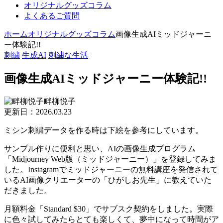
オリジナルグッズコラム
よくあるご質問
ホーム
オリジナルグッズコラム
画像生成AIミッドジャーニ
ー体験記!!
刺繍
生成AI
刺繍な生活
画像生成AIミッドジャーニー体験記!!
畔柳悦子
更新日：2026.03.23
ミシン刺繍データを作る時は下絵を参考にしています。
サンプル作りに便利と思い、AIの画像生成プログラム
「Midjourney Web版（ミッドジャーニー）」を登録してみま
した。Instagramでミッドジャーニーの無料講座を発信されて
いるAI画像クリエーターの「ひがしお先生」に教えていた
だきました。
月額料金「Standard $30」でサブスク契約をしました。実際
に色々試してみたらとても楽しくて、夢中になって時間がア