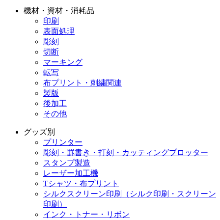
機材・資材・消耗品
印刷
表面処理
彫刻
切断
マーキング
転写
布プリント・刺繍関連
製版
後加工
その他
グッズ別
プリンター
彫刻・罫書き・打刻・カッティングプロッター
スタンプ製造
レーザー加工機
Tシャツ・布プリント
シルクスクリーン印刷（シルク印刷・スクリーン
印刷）
インク・トナー・リボン