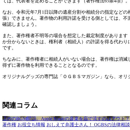
ては、代表者を定めることができます（著作権法65条4項）
なお、令和元年7月1日以降の遺産分割や相続分の指定など
張）できません。著作物の利用許諾を受ける側としては、不
確認しましょう。
また、著作権者不明等の場合を想定した裁定制度があります
か分からないときは、権利者（相続人）の許諾を得る代わり
です。
ちなみに、著作権者に相続人がいない場合は、著作権は消滅し
得ずに著作物を利用できることとなるのです。
オリジナルグッズの専門誌「ＯＧＢＳマガジン」なら、オリ
関連コラム
店内のBGM問題。Apple Musicの音楽を店で流すのはアウト？
著作権
お役立ち情報
おしえて弁護士さん！ OGBSの法律相談