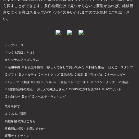
ら探すことができます。条件検索だけで見つからないご要望があれば、経験豊
富なつくる窓口スタッフがアドバイスをいたしますのでお気軽にご相談下さ
い。
トップページ
「つくる窓口」とは?
オリジナルグッズコラム
活用事例
お役立ち情報
欲しくて探して買ってみた
刺繍な生活
はんこ・スタンプ
ギフト
ノベルティ
ペットグッズ
記念品
表彰
ブライダル
キーホルダー
Tシャツ
刺繍
印刷
アパレル
食品
レーザー加工
イベントグッズ
布製品
知的財産権の知識
おしえて弁護士さん！ OGBSの法律相談Q&A
UVプリント
お知らせ
カギ
ノベルティランキング
業者を探す
よくあるご質問
掲載希望の方はこちら
事務局に相談・お問い合わせ
運用ガイドライン