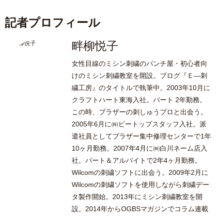
記者プロフィール
畔柳悦子
女性目線のミシン刺繍のパンチ屋・初心者向
けのミシン刺繍教室を開設。ブログ『Ｅ―刺
繍工房』のタイトルで執筆中。2003年10月に
クラフトハート東海入社。パート 2年勤務。
この時、ブラザーの刺しゅうプロと出会う。
2005年6月に㈱ビートップスタッフ入社。派
遣社員としてブラザー集中修理センターで1年
10ヶ月勤務。2007年4月に㈱白川ネーム店入
社。パート＆アルバイトで2年4ヶ月勤務。
Wilcomの刺繍ソフトに出会う。2009年2月に
Wilcomの刺繍ソフトを使用しながら刺繍デー
タ製作開始。2013年にミシン刺繍教室を開
設。2014年からOGBSマガジンでコラム連載