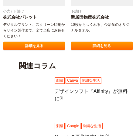
小売 / 下請け
下請け
株式会社パレット
新居田物産株式会社
デジタルプリント、スクリーン印刷か
10枚からつくれる、今治産のオリジ
らサイン製作まで、全て当店にお任せ
ナルタオル。
ください！
詳細を見る
詳細を見る
関連コラム
刺繍
Canva
刺繍な生活
デザインソフト『Affinity』が無料
に?!
デザインソフト『Affinity』
が無料に?!
刺繍
Google
刺繍な生活