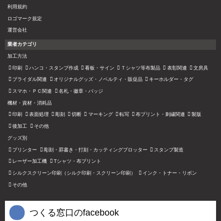
利用規約
ロゴマーク規定
運営会社
業者カテゴリ
加工方法
印刷
ハンコ・スタンプ作成
看板・サイン
Ｔシャツ等布製品
表彰関連
文房具
ブライダル関連
オリジナルグッズ・ノベルティ・販促品
キーホルダー・タグ
スマホ・ＰＣ関連
名札・徽章・バッジ
機材・資材・消耗品
印刷
表面処理
彫刻
切断
マーキング
転写
布プリント・刺繍関連
製版
後加工
その他
グッズ別
プリンター
彫刻・罫書き・打刻・カッティングプロッター
スタンプ製造
レーザー加工機
Tシャツ・布プリント
シルクスクリーン印刷（シルク印刷・スクリーン印刷）
インク・トナー・リボン
その他
つくる窓口のfacebook